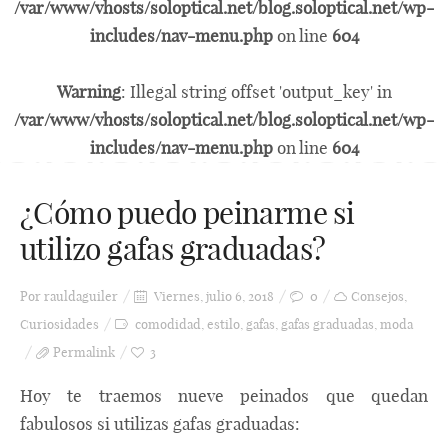
/var/www/vhosts/soloptical.net/blog.soloptical.net/wp-
includes/nav-menu.php
on line
604
Warning
: Illegal string offset 'output_key' in
/var/www/vhosts/soloptical.net/blog.soloptical.net/wp-
includes/nav-menu.php
on line
604
¿Cómo puedo peinarme si
utilizo gafas graduadas?
Por
rauldaguiler
Viernes, julio 6, 2018
0
Consejos
,
Curiosidades
comodidad
,
estilo
,
gafas
,
gafas graduadas
,
moda
Permalink
3
Hoy te traemos nueve peinados que quedan
fabulosos si utilizas gafas graduadas: