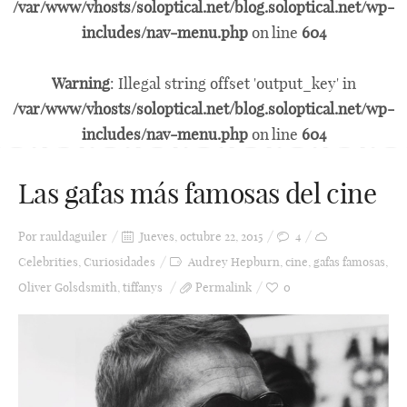
/var/www/vhosts/soloptical.net/blog.soloptical.net/wp-
includes/nav-menu.php
on line
604
Warning
: Illegal string offset 'output_key' in
/var/www/vhosts/soloptical.net/blog.soloptical.net/wp-
includes/nav-menu.php
on line
604
Las gafas más famosas del cine
Por
rauldaguiler
Jueves, octubre 22, 2015
4
Celebrities
,
Curiosidades
Audrey Hepburn
,
cine
,
gafas famosas
,
Oliver Golsdsmith
,
tiffanys
Permalink
0