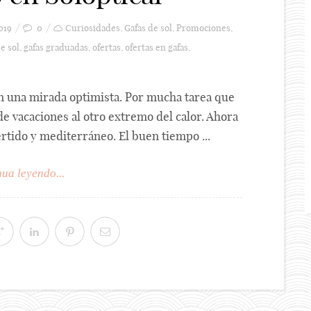
019
0
Curiosidades
,
Gafas de sol
,
Promociones
,
de sol
,
gafas graduadas
,
ofertas
,
ofertas en gafas
,
on una mirada optimista. Por mucha tarea que
e vacaciones al otro extremo del calor. Ahora
rtido y mediterráneo. El buen tiempo ...
ua leyendo...