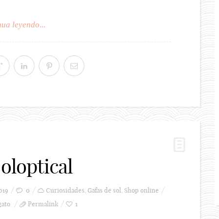
ua leyendo...
oloptical
019
0
Curiosidades
,
Gafas de sol
,
Shop online
gato
Permalink
1