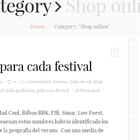
tegory
Shop onl
Home
/
Category: "Shop online"
para cada festival
19
0
Curiosidades
,
Eventos
,
Gafas de sol
,
Shop
sol
,
gafas graduadas
,
gafas para festival
Permalink
d Cool, Bilbao BBK, FIB, Sónar, Low Feest,
suenan estos nombres habrás identificado los
e la geografía del verano. Con una media de