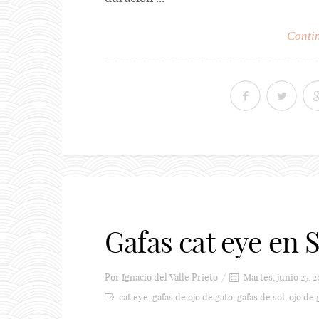
Contin
Gafas cat eye en S
Por
Ignacio del Valle Prieto
Martes, junio 25, 2
cat eye
,
gafas de ojo de gato
,
gafas de sol
,
ojo de 