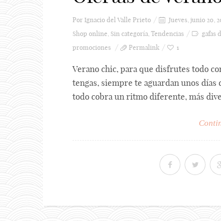
Por
Ignacio del Valle Prieto
Jueves, junio 20, 2
Shop online
,
Sin categoría
,
Tendencias
gafas 
promociones
Permalink
1
Verano chic, para que disfrutes todo c
tengas, siempre te aguardan unos días d
todo cobra un ritmo diferente, más dive
Contin