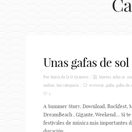
Ca
Unas gafas de sol 
Por
María de la O Granero
Martes, julio 16, 20
online
,
Sin categoría
eyewear
,
gafas
,
gafas de 
5
A Summer Story, Download, Rockfest, Ma
DreamBeach , Gigante, Weekend… Si te 
festivales de música más importantes d
duración ...