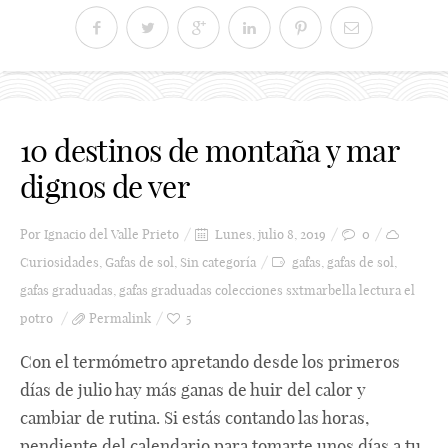
10 destinos de montaña y mar
dignos de ver
Por
Ignacio del Valle Prieto
Lunes, julio 8, 2019
0
Curiosidades
,
Gafas de sol
,
Sin categoría
gafas
,
gafas de sol
,
gafas graduadas
,
gafas graduadas colecciones sxtmarbella lectura el
potro
Permalink
5
Con el termómetro apretando desde los primeros
días de julio hay más ganas de huir del calor y
cambiar de rutina. Si estás contando las horas,
pendiente del calendario para tomarte unos días a tu