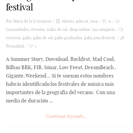
festival
Por
María de la O Granero
Martes, julio 16, 2019
0
Curiosidades
,
Eventos
,
Gafas de sol
,
Shop online
,
Sin categoría
eyewear
,
gafas
,
gafas de sol
,
gafas graduadas
,
gafas para festival
Permalink
5
A Summer Story, Download, Rockfest, Mad Cool,
Bilbao BBK, FIB, Sónar, Low Feest, DreamBeach ,
Gigante, Weekend… Si te suenan estos nombres
habrás identificado los festivales de música más
importantes de la geografía del verano. Con una
media de duración ...
Continua leyendo...