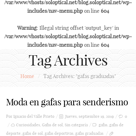
/var/www/vhosts/soloptical.net/blog.soloptical.net/wp-
includes/nav-menu.php
on line
604
Warning
: Illegal string offset 'output_key' in
/var/www/vhosts/soloptical.net/blog.soloptical.net/wp-
includes/nav-menu.php
on line
604
Tag Archives
Home
/
Tag Archives: "gafas graduadas"
Moda en gafas para senderismo
Por
Ignacio del Valle Prieto
Jueves, septiembre 19, 2019
0
Curiosidades
,
Gafas de sol
,
Sin categoría
gafas
,
gafas de
deporte
,
gafas de sol
,
gafas deportivas
,
gafas graduadas