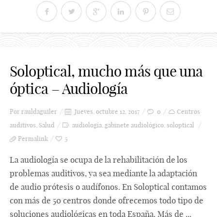
Soloptical, mucho más que una
óptica – Audiología
Por
rauldaguiler
Jueves, octubre 12, 2017
0
Centros
auditivos
,
Salud
audiología
,
gabinete audiológico
,
soloptical
Permalink
5
La audiología se ocupa de la rehabilitación de los
problemas auditivos, ya sea mediante la adaptación
de audio prótesis o audífonos. En Soloptical contamos
con más de 50 centros donde ofrecemos todo tipo de
soluciones audiológicas en toda España. Más de ...