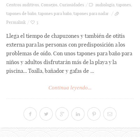
Centros auditivos
,
Consejos
,
Curiosidades
audiología
,
tapones
,
tapones de baño
,
tapones para baño
,
tapones para nadar
Permalink
5
Llega el tiempo de chapuzones y también de otitis
externa para las personas con predisposición a los
problemas de oído. Con unos tapones para baño para
niños y adultos disfrutarán más de la playa y la
piscina... Toalla, bañador y gafas de ...
Continua leyendo...