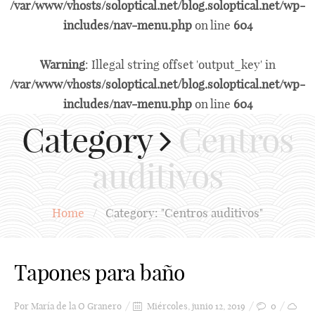
/var/www/vhosts/soloptical.net/blog.soloptical.net/wp-
includes/nav-menu.php
on line
604
Warning
: Illegal string offset 'output_key' in
/var/www/vhosts/soloptical.net/blog.soloptical.net/wp-
includes/nav-menu.php
on line
604
Category
Centros
auditivos
Home
/
Category: "Centros auditivos"
Tapones para baño
Por
María de la O Granero
Miércoles, junio 12, 2019
0