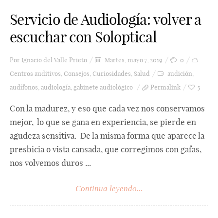
Servicio de Audiología: volver a
escuchar con Soloptical
Por
Ignacio del Valle Prieto
Martes, mayo 7, 2019
0
Centros auditivos
,
Consejos
,
Curiosidades
,
Salud
audición
,
audífonos
,
audiología
,
gabinete audiológico
Permalink
5
Con la madurez, y eso que cada vez nos conservamos
mejor, lo que se gana en experiencia, se pierde en
agudeza sensitiva. De la misma forma que aparece la
presbicia o vista cansada, que corregimos con gafas,
nos volvemos duros ...
Continua leyendo...