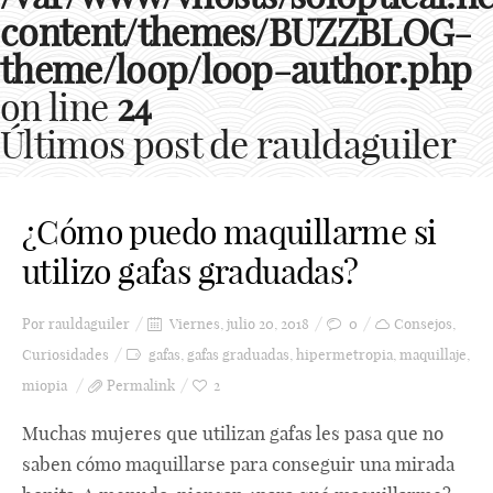
content/themes/BUZZBLOG-
theme/loop/loop-author.php
on line
24
Últimos post de rauldaguiler
¿Cómo puedo maquillarme si
utilizo gafas graduadas?
Por
rauldaguiler
Viernes, julio 20, 2018
0
Consejos
,
Curiosidades
gafas
,
gafas graduadas
,
hipermetropia
,
maquillaje
,
miopia
Permalink
2
Muchas mujeres que utilizan gafas les pasa que no
saben cómo maquillarse para conseguir una mirada