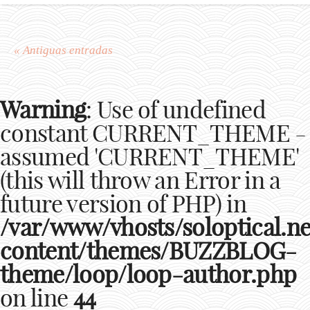
« Antiguas entradas
Warning
: Use of undefined
constant CURRENT_THEME -
assumed 'CURRENT_THEME'
(this will throw an Error in a
future version of PHP) in
/var/www/vhosts/soloptical.ne
content/themes/BUZZBLOG-
theme/loop/loop-author.php
on line
44