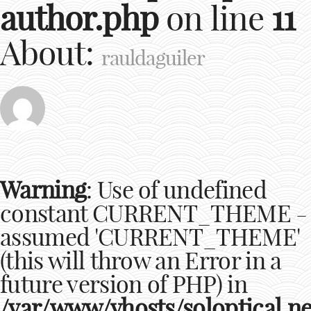
author.php
on line
11
About:
rauldaguiler
Warning
: Use of undefined
constant CURRENT_THEME -
assumed 'CURRENT_THEME'
(this will throw an Error in a
future version of PHP) in
/var/www/vhosts/soloptical.ne