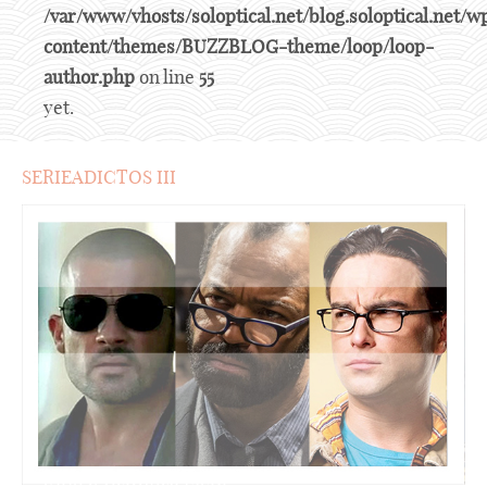
/var/www/vhosts/soloptical.net/blog.soloptical.net/w
content/themes/BUZZBLOG-theme/loop/loop-
author.php
on line
55
yet.
SERIEADICTOS III