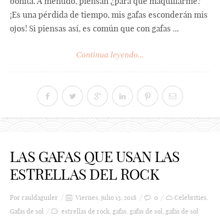
bonita. A menudo, piensan ¿para qué maquillarme?
¡Es una pérdida de tiempo, mis gafas esconderán mis
ojos! Si piensas así, es común que con gafas ...
Continua leyendo...
LAS GAFAS QUE USAN LAS
ESTRELLAS DEL ROCK
Por
rauldaguiler
Viernes, julio 13, 2018
0
Celebrities
,
Gafas de sol
estrellas de rock
,
gafas
,
gafas de sol
,
gafas de sol