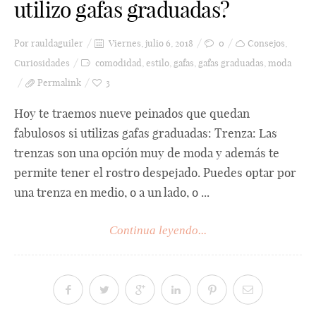
utilizo gafas graduadas?
Por
rauldaguiler
Viernes, julio 6, 2018
0
Consejos
,
Curiosidades
comodidad
,
estilo
,
gafas
,
gafas graduadas
,
moda
Permalink
3
Hoy te traemos nueve peinados que quedan
fabulosos si utilizas gafas graduadas: Trenza: Las
trenzas son una opción muy de moda y además te
permite tener el rostro despejado. Puedes optar por
una trenza en medio, o a un lado, o ...
Continua leyendo...