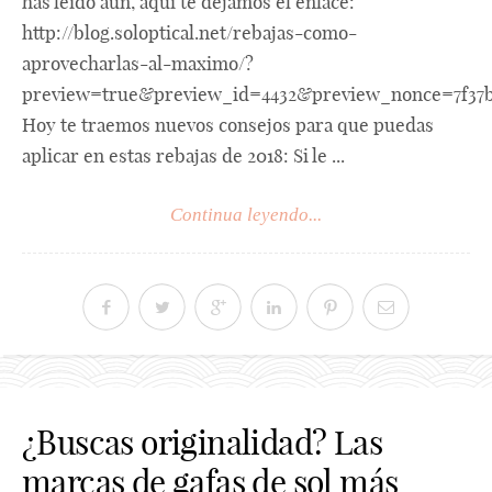
has leído aún, aquí te dejamos el enlace:
http://blog.soloptical.net/rebajas-como-
aprovecharlas-al-maximo/?
preview=true&preview_id=4432&preview_nonce=7f37
Hoy te traemos nuevos consejos para que puedas
aplicar en estas rebajas de 2018: Si le ...
Continua leyendo...
¿Buscas originalidad? Las
marcas de gafas de sol más