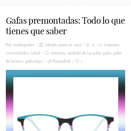
Gafas premontadas: Todo lo que
tienes que saber
Por
rauldaguiler
Sábado, junio 16, 2018
0
Consejos
,
Curiosidades
,
Salud
consejos
,
cuidado de las gafas
,
gafas
,
gafas
de lectura
,
gafas lupa
Permalink
1