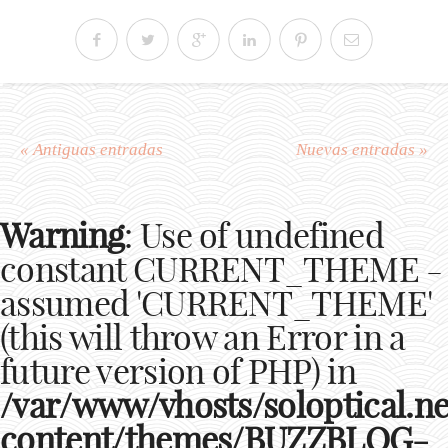
« Antiguas entradas
Nuevas entradas »
Warning
: Use of undefined
constant CURRENT_THEME -
assumed 'CURRENT_THEME'
(this will throw an Error in a
future version of PHP) in
/var/www/vhosts/soloptical.ne
content/themes/BUZZBLOG-