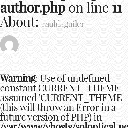
author.php
on line
11
About:
rauldaguiler
Warning
: Use of undefined
constant CURRENT_THEME -
assumed 'CURRENT_THEME'
(this will throw an Error in a
future version of PHP) in
/var/www/vhosts/soloptical.ne