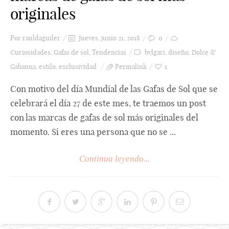
originales
Por
rauldaguiler
Jueves, junio 21, 2018
0
Curiosidades
,
Gafas de sol
,
Tendencias
bvlgari
,
diseño
,
Dolce &
Gabanna
,
estilo
,
exclusividad
Permalink
1
Con motivo del día Mundial de las Gafas de Sol que se
celebrará el día 27 de este mes, te traemos un post
con las marcas de gafas de sol más originales del
momento. Si eres una persona que no se ...
Continua leyendo...