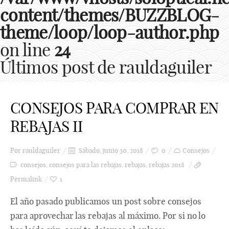
content/themes/BUZZBLOG-
theme/loop/loop-author.php
on line
24
Últimos post de rauldaguiler
CONSEJOS PARA COMPRAR EN
REBAJAS II
Por
rauldaguiler
Sábado, junio 30, 2018
0
Consejos
consejos
,
consejos para las rebajas
,
rebajas
,
rebajas 2018
Permalink
1
El año pasado publicamos un post sobre consejos
para aprovechar las rebajas al máximo. Por si no lo