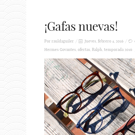
¡Gafas nuevas!
Por
rauldaguiler
Jueves, febrero 4, 2016
Hermes Govantes
,
ofertas
,
Ralph
,
temporada 2016