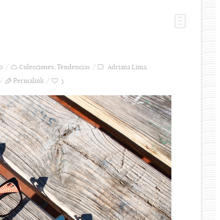
0
Colecciones
,
Tendencias
Adriana Lima
,
Permalink
3