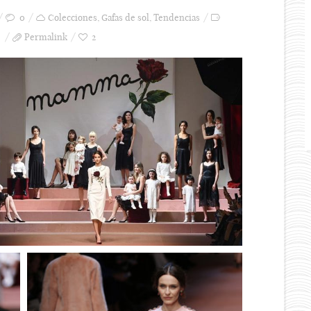
0
Colecciones
,
Gafas de sol
,
Tendencias
Permalink
2