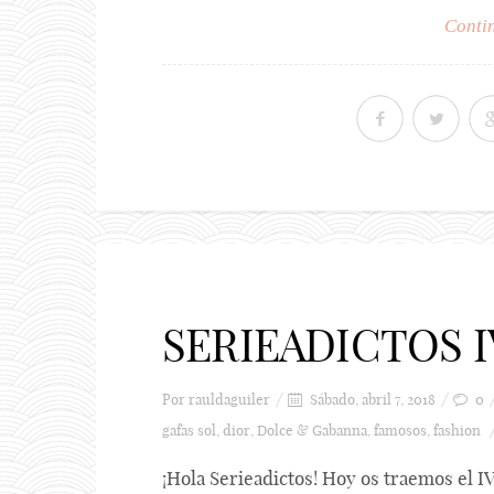
Contin
SERIEADICTOS I
Por
rauldaguiler
Sábado, abril 7, 2018
0
gafas sol
,
dior
,
Dolce & Gabanna
,
famosos
,
fashion
¡Hola Serieadictos! Hoy os traemos el I