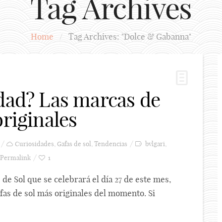
Tag Archives
Home
/
Tag Archives: "Dolce & Gabanna"
idad? Las marcas de
originales
Curiosidades
,
Gafas de sol
,
Tendencias
bvlgari
,
Permalink
1
de Sol que se celebrará el día 27 de este mes,
fas de sol más originales del momento. Si