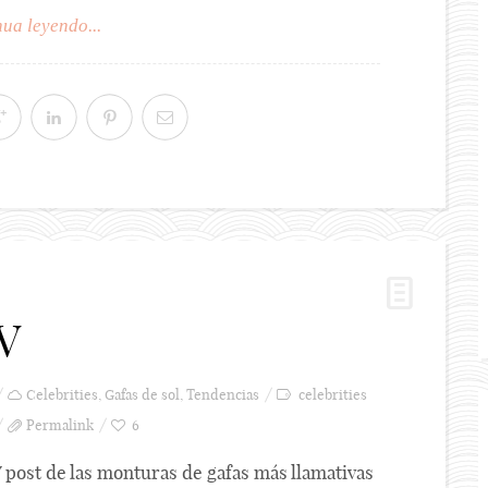
ua leyendo...
V
Celebrities
,
Gafas de sol
,
Tendencias
celebrities
Permalink
6
V post de las monturas de gafas más llamativas