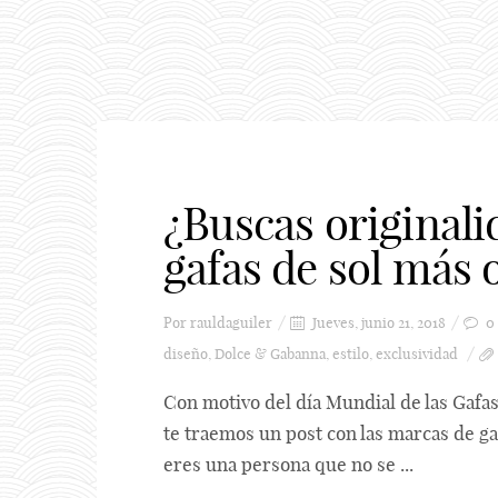
¿Buscas original
gafas de sol más 
Por
rauldaguiler
Jueves, junio 21, 2018
0
diseño
,
Dolce & Gabanna
,
estilo
,
exclusividad
Con motivo del día Mundial de las Gafas 
te traemos un post con las marcas de ga
eres una persona que no se ...