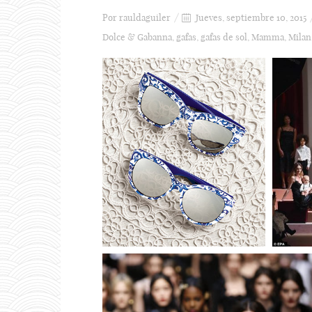
Por
rauldaguiler
Jueves, septiembre 10, 2015
Dolce & Gabanna
,
gafas
,
gafas de sol
,
Mamma
,
Milan