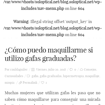
/var/www/vhosts/soloptical.net/blog.soloptical.net/wp-
includes/nav-menu.php
on line
604
Warning
: Illegal string offset 'output_key' in
/var/www/vhosts/soloptical.net/blog.soloptical.net/wp-
includes/nav-menu.php
on line
604
¿Cómo puedo maquillarme si
utilizo gafas graduadas?
Por
rauldaguiler
Viernes, julio 20, 2018
0
Consejos
,
Curiosidades
gafas
,
gafas graduadas
,
hipermetropia
,
maquillaje
,
miopia
Permalink
2
Muchas mujeres que utilizan gafas les pasa que no
saben cómo maquillarse para conseguir una mirada