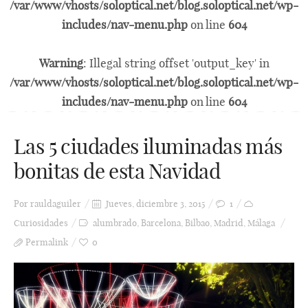
/var/www/vhosts/soloptical.net/blog.soloptical.net/wp-
includes/nav-menu.php
on line
604
Warning
: Illegal string offset 'output_key' in
/var/www/vhosts/soloptical.net/blog.soloptical.net/wp-
includes/nav-menu.php
on line
604
Las 5 ciudades iluminadas más
bonitas de esta Navidad
Por
rauldaguiler
Jueves, diciembre 3, 2015
1
Curiosidades
alumbrado
,
Barcelona
,
Bilbao
,
Madrid
,
Málaga
Permalink
0