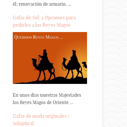
él: renovación de armario, ...
Gafas de Sol: 5 Opciones para
pedirles a los Reyes Magos
En unos días nuestras Majestades
los Reyes Magos de Oriente ...
Gafas de moda originales |
Soloptical