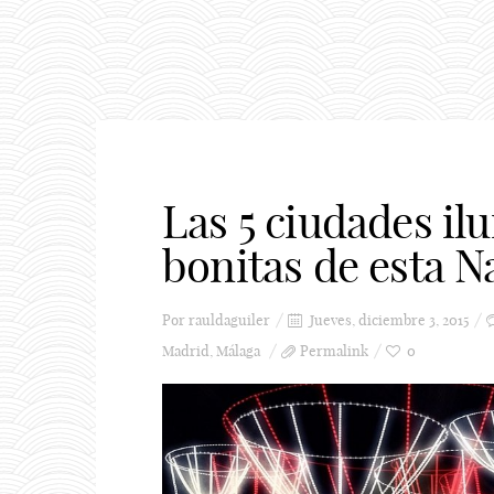
Las 5 ciudades i
bonitas de esta N
Por
rauldaguiler
Jueves, diciembre 3, 2015
Madrid
,
Málaga
Permalink
0