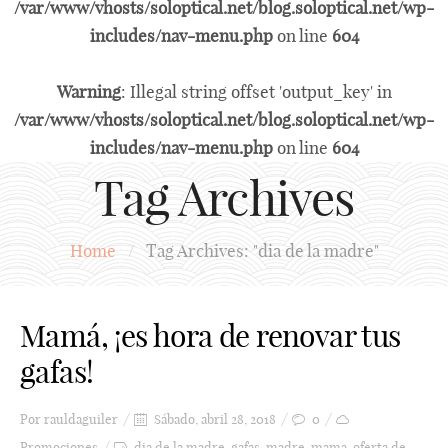
/var/www/vhosts/soloptical.net/blog.soloptical.net/wp-
includes/nav-menu.php
on line
604
Warning
: Illegal string offset 'output_key' in
/var/www/vhosts/soloptical.net/blog.soloptical.net/wp-
includes/nav-menu.php
on line
604
Tag Archives
Home
/
Tag Archives: "dia de la madre"
Mamá, ¡es hora de renovar tus
gafas!
Por
rauldaguiler
Sábado, abril 28, 2018
0
Promociones
dia de la madre
,
gafas
,
madre
,
mama
,
oferta de