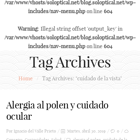
/var/www/vhosts/soloptical.net/blog.soloptical.net/wp-
includes/nav-menu.php
on line
604
Warning
: Illegal string offset 'output_key' in
/var/www/vhosts/soloptical.net/blog.soloptical.net/wp-
includes/nav-menu.php
on line
604
Tag Archives
Home
/
Tag Archives: "cuidado de la vista"
Alergia al polen y cuidado
ocular
Por
Ignacio del Valle Prieto
Martes, abril 30, 2019
0
Consejos
,
Curiosidades
,
Salud
alergia al polen
,
cuidado de la