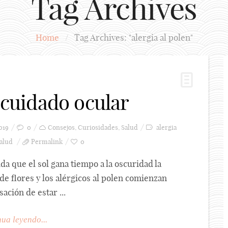
Tag Archives
Home
/
Tag Archives: "alergia al polen"
y cuidado ocular
019
0
Consejos
,
Curiosidades
,
Salud
alergia
alud
Permalink
0
a que el sol gana tiempo a la oscuridad la
de flores y los alérgicos al polen comienzan
ación de estar ...
ua leyendo...