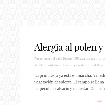
Alergia al polen 
Por
Ignacio del Valle Prieto
Martes, abril 30, 2
al polen
,
cuidado de la vista
,
gafas de sol
,
lentillas
,
s
La primavera ya está en marcha. A medid
vegetación despierta. El campo se llena 
su peculiar calvario y malestar. Una sens
Contin