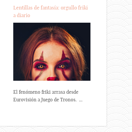
Lentillas de fantasía: orgullo friki
a diario
El fenómeno friki arrasa desde
Eurovisión a Juego de Tronos. ...