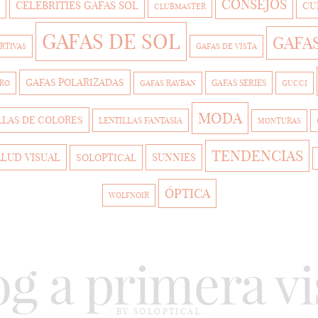
CONSEJOS
CELEBRITIES GAFAS SOL
CU
CLUBMASTER
GAFAS DE SOL
GAFA
RTIVAS
GAFAS DE VISTA
GAFAS POLARIZADAS
GAFAS SERIES
TRO
GAFAS RAYBAN
GUCCI
MODA
LLAS DE COLORES
LENTILLAS FANTASIA
MONTURAS
TENDENCIAS
ALUD VISUAL
SUNNIES
SOLOPTICAL
ÓPTICA
WOLFNOIR
og a primera vi
BY SOLOPTICAL