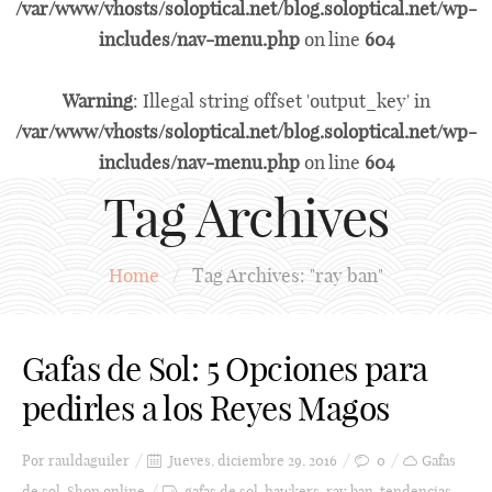
/var/www/vhosts/soloptical.net/blog.soloptical.net/wp-
includes/nav-menu.php
on line
604
Warning
: Illegal string offset 'output_key' in
/var/www/vhosts/soloptical.net/blog.soloptical.net/wp-
includes/nav-menu.php
on line
604
Tag Archives
Home
/
Tag Archives: "ray ban"
Gafas de Sol: 5 Opciones para
pedirles a los Reyes Magos
Por
rauldaguiler
Jueves, diciembre 29, 2016
0
Gafas
de sol
,
Shop online
gafas de sol
,
hawkers
,
ray ban
,
tendencias
,