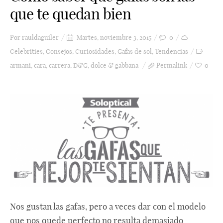
que te quedan bien
Por
rauldaguiler
Martes, noviembre 3, 2015
0
Celebrities
,
Consejos
,
Curiosidades
,
Gafas de sol
,
Tendencias
armani
,
cara
,
carrera
,
D&G
,
dolce & gabbana
Permalink
0
Nos gustan las gafas, pero a veces dar con el modelo
que nos quede perfecto no resulta demasiado