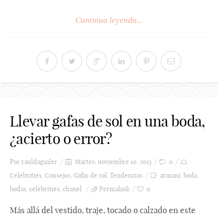
Continua leyendo...
Llevar gafas de sol en una boda,
¿acierto o error?
Por
rauldaguiler
Martes, noviembre 10, 2015
0
Celebrities
,
Consejos
,
Gafas de sol
,
Tendencias
armani
,
boda
,
bodas
,
celebrities
,
chanel
Permalink
0
Más allá del vestido, traje, tocado o calzado en este