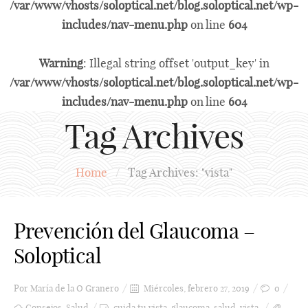
/var/www/vhosts/soloptical.net/blog.soloptical.net/wp-
includes/nav-menu.php
on line
604
Warning
: Illegal string offset 'output_key' in
/var/www/vhosts/soloptical.net/blog.soloptical.net/wp-
includes/nav-menu.php
on line
604
Tag Archives
Home
/
Tag Archives: "vista"
Prevención del Glaucoma –
Soloptical
Por
María de la O Granero
Miércoles, febrero 27, 2019
0
Consejos
,
Salud
cuida tu vista
,
glaucoma
,
salud
,
vista