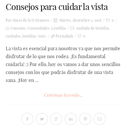
Consejos para cuidar la vista
Por
María de la O Granero
Martes, diciembre 4, 2018
0
Consejos
,
Curiosidades
,
Lentillas
cuidado de lentillas
,
cuidados
,
lentillas
,
vista
Permalink
0
La vista es esencial para nosotros ya que nos permite
disfrutar de lo que nos rodea. ¡Es fundamental
cuidarla! :) Por ello, hoy os vamos a dar unos sencillos
consejos con los que podrás disfrutar de una vista
sana. ¡Hoy en ...
Continua leyendo...